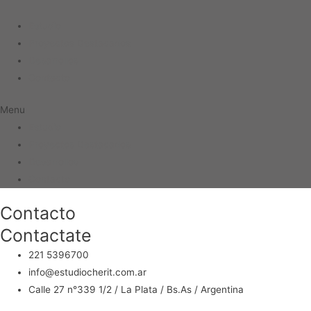
Estudio
Proyectos Destacados
Desarrollos
Contacto
Menu
Estudio
Proyectos Destacados
Desarrollos
Contacto
Contacto
Contactate
221 5396700
info@estudiocherit.com.ar
Calle 27 n°339 1/2 / La Plata / Bs.As / Argentina